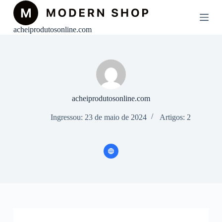
P
u
l
acheiprodutosonline.com
a
r
p
a
r
a
o
c
acheiprodutosonline.com
o
n
Ingressou: 23 de maio de 2024
Artigos: 2
t
e
ú
d
o